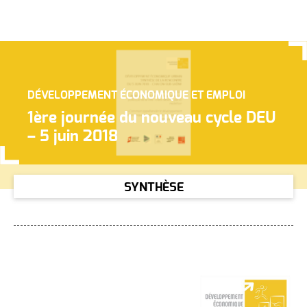
DÉVELOPPEMENT ÉCONOMIQUE ET EMPLOI
1ère journée du nouveau cycle DEU
– 5 juin 2018
SYNTHÈSE