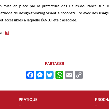
on mise en place par la préfecture des Hauts-de-France sur un 
méthode de design-thinking visant à coconstruire avec des usager
et accessibles à laquelle l’ANLCI était associée.
par
ici
PARTAGER
Facebook
Messenger
Twitter
WhatsApp
Email
Copy
Link
PRATIQUE
PROCH