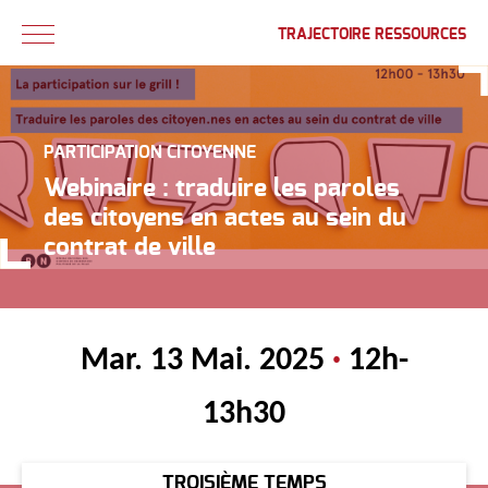
TRAJECTOIRE RESSOURCES
PARTICIPATION CITOYENNE
Webinaire : traduire les paroles
des citoyens en actes au sein du
contrat de ville
Mar. 13 Mai. 2025
·
12h-
13h30
TROISIÈME TEMPS