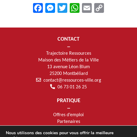
Facebook
Messenger
Twitter
WhatsApp
Email
Copy
Link
CONTACT
Trajectoire Ressources
Maison des Métiers de la Ville
13 avenue Léon Blum
25200 Montbéliard
contact@ressources-ville.org
06 73 01 26 25
PRATIQUE
Offres d’emploi
Partenaires
Mentions légales
Nous utilisons des cookies pour vous offrir la meilleure