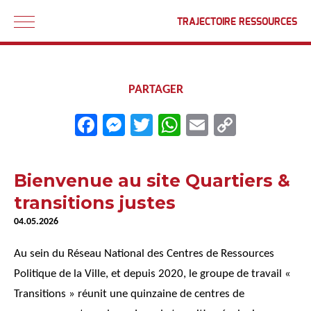
TRAJECTOIRE RESSOURCES
PARTAGER
Fa
M
T
W
E
C
ce
es
wi
ha
m
o
b
se
tt
ts
ail
py
Bienvenue au site Quartiers &
o
ng
er
A
Li
transitions justes
ok
er
p
nk
04.05.2026
p
Au sein du Réseau National des Centres de Ressources
Politique de la Ville, et depuis 2020, le groupe de travail «
Transitions » réunit une quinzaine de centres de